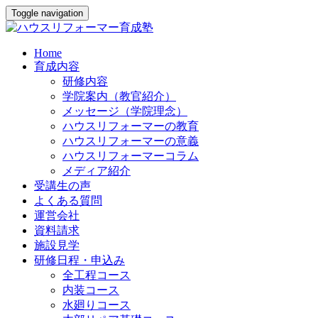
Toggle navigation
Home
育成内容
研修内容
学院案内（教官紹介）
メッセージ（学院理念）
ハウスリフォーマーの教育
ハウスリフォーマーの意義
ハウスリフォーマーコラム
メディア紹介
受講生の声
よくある質問
運営会社
資料請求
施設見学
研修日程・申込み
全工程コース
内装コース
水廻りコース