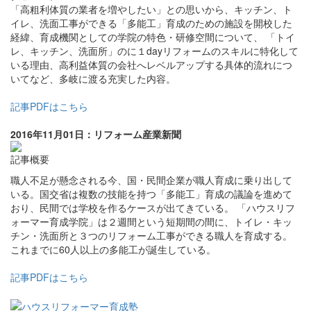
「高粗利体質の業者を増やしたい」との思いから、キッチン、ト
イレ、洗面工事ができる「多能工」育成のための施設を開校した
経緯、育成機関としての学院の特色・研修空間について、 「トイ
レ、キッチン、洗面所」のに１dayリフォームのスキルに特化して
いる理由、高利益体質の会社へレベルアップする具体的流れにつ
いてなど、多岐に渡る充実した内容。
記事PDFはこちら
2016年11月01日：リフォーム産業新聞
記事概要
職人不足が懸念される今、国・民間企業が職人育成に乗り出して
いる。国交省は複数の技能を持つ「多能工」育成の議論を進めて
おり、民間では学校を作るケースが出てきている。 「ハウスリフ
ォーマー育成学院」は２週間という短期間の間に、トイレ・キッ
チン・洗面所と３つのリフォーム工事ができる職人を育成する。
これまでに60人以上の多能工が誕生している。
記事PDFはこちら