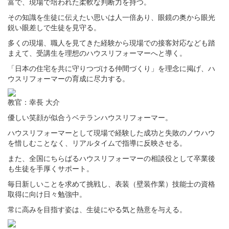
富で、現場で培われた柔軟な判断力を持つ。
その知識を生徒に伝えたい思いは人一倍あり、眼鏡の奥から眼光
鋭い眼差しで生徒を見守る。
多くの現場、職人を見てきた経験から現場での接客対応なども踏
まえて、受講生を理想のハウスリフォーマーへと導く。
「日本の住宅を共に守りつづける仲間づくり」を理念に掲げ、ハ
ウスリフォーマーの育成に尽力する。
教官：幸長 大介
優しい笑顔が似合うベテランハウスリフォーマー。
ハウスリフォーマーとして現場で経験した成功と失敗のノウハウ
を惜しむことなく、リアルタイムで指導に反映させる。
また、全国にちらばるハウスリフォーマーの相談役として卒業後
も生徒を手厚くサポート。
毎日新しいことを求めて挑戦し、表装（壁装作業）技能士の資格
取得に向け日々勉強中。
常に高みを目指す姿は、生徒にやる気と熱意を与える。