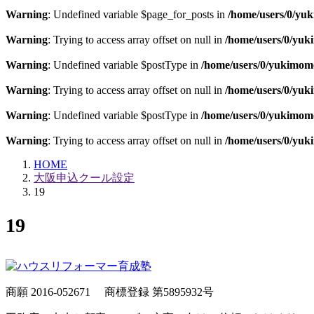
Warning
: Undefined variable $page_for_posts in
/home/users/0/yu
Warning
: Trying to access array offset on null in
/home/users/0/yu
Warning
: Undefined variable $postType in
/home/users/0/yukimom
Warning
: Trying to access array offset on null in
/home/users/0/yu
Warning
: Undefined variable $postType in
/home/users/0/yukimom
Warning
: Trying to access array offset on null in
/home/users/0/yu
HOME
大阪申込クール設定
19
19
商願 2016-052671
商標登録 第5895932号