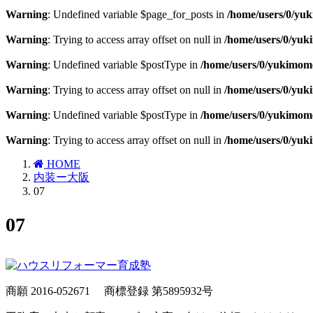
Warning
: Undefined variable $page_for_posts in
/home/users/0/yu
Warning
: Trying to access array offset on null in
/home/users/0/yu
Warning
: Undefined variable $postType in
/home/users/0/yukimom
Warning
: Trying to access array offset on null in
/home/users/0/yu
Warning
: Undefined variable $postType in
/home/users/0/yukimom
Warning
: Trying to access array offset on null in
/home/users/0/yu
HOME
内装ー大阪
07
07
商願 2016-052671
商標登録 第5895932号