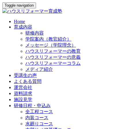
Toggle navigation
Home
育成内容
研修内容
学院案内（教官紹介）
メッセージ（学院理念）
ハウスリフォーマーの教育
ハウスリフォーマーの意義
ハウスリフォーマーコラム
メディア紹介
受講生の声
よくある質問
運営会社
資料請求
施設見学
研修日程・申込み
全工程コース
内装コース
水廻りコース